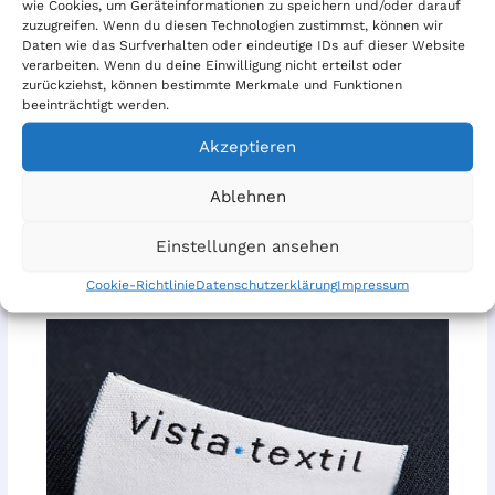
sich selbst von unseren umgesetzen Ansprüchen der ISO
wie Cookies, um Geräteinformationen zu speichern und/oder darauf
zuzugreifen. Wenn du diesen Technologien zustimmst, können wir
9001:2015!
Daten wie das Surfverhalten oder eindeutige IDs auf dieser Website
verarbeiten. Wenn du deine Einwilligung nicht erteilst oder
zurückziehst, können bestimmte Merkmale und Funktionen
Herunterladen
Zertifikat27052611QM_gültigbis27. Mai 2028
beeinträchtigt werden.
Akzeptieren
ZURÜCK
Ablehnen
Einstellungen ansehen
Related Posts
Cookie-Richtlinie
Datenschutzerklärung
Impressum