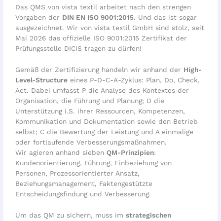
Das QMS von vista textil arbeitet nach den strengen
Vorgaben der
DIN EN ISO 9001:2015
. Und das ist sogar
ausgezeichnet. Wir von vista textil GmbH sind stolz, seit
Mai 2026 das offizielle ISO 9001:2015 Zertifikat der
Prüfungsstelle DICIS tragen zu dürfen!
Gemäß der Zertifizierung handeln wir anhand der
High-
Level-Structure
eines P-D-C-A-Zyklus: Plan, Do, Check,
Act. Dabei umfasst P die Analyse des Kontextes der
Organisation, die Führung und Planung; D die
Unterstützung i.S. ihrer Ressourcen, Kompetenzen,
Kommunikation und Dokumentation sowie den Betrieb
selbst; C die Bewertung der Leistung und A einmalige
oder fortlaufende Verbesserungsmaßnahmen.
Wir agieren anhand sieben
QM-Prinzipien
:
Kundenorientierung, Führung, Einbeziehung von
Personen, Prozessorientierter Ansatz,
Beziehungsmanagement, Faktengestützte
Entscheidungsfindung und Verbesserung.
Um das QM zu sichern, muss im
strategischen