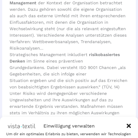
Management
der Kontext der Organisation betrachtet
werden. Dazu gehören sowohl die eigene Organisation
als auch das externe Umfeld mit ihren entsprechenden
Einflussfaktoren, mit denen die Organisation in
Wechselwirkung steht (nur die als relevant eingestuften
Interessen!). Verschiedene Analysen unterstützen dieses
Verfahren: Wettbewerbsanalysen, Trendanalysen,
Risikoanalysen…
Strategisches Management inkludiert
risikobasiertes
Denken
im Sinne eines präventiven
Grundgedankens. Dabei versteht ISO 9001 Chancen „als
Gegebenheiten, die sich infolge einer
Situation ergeben und die sich positiv auf das Erreichen
von beabsichtigten Ergebnissen auswirken.“ (TÜV, 14)
Unter Risiko wird demgegenüber verschiedene
Ungewissheiten und ihre Auswirkungen auf das zu
erwartende Ergebnis verstanden. Maßnahmen müssen
stets im Verhältnis zu ihren möglichen Auswirkungen
stehen.
Einwilligung verwalten
Besuchen Sie unsere
Zertifikatseite
und überzeugen Sie
Um dir ein optimales Erlebnis zu bieten, verwenden wir Technologien