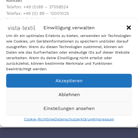
Kontakt
Telefon: +49 (0)89 – 37558524
Telefax: +49 (0) 89 – 12001025
E-Mail: info@vista-textil.com
Einwilligung verwalten
Um dir ein optimales Erlebnis zu bieten, verwenden wir Technologien
Umsatzsteuer-ID
wie Cookies, um Geräteinformationen zu speichern und/oder darauf
Umsatzsteuer-Identifikationsnummer gemäß § 27 a
zuzugreifen. Wenn du diesen Technologien zustimmst, können wir
Umsatzsteuergesetz:
Daten wie das Surfverhalten oder eindeutige IDs auf dieser Website
verarbeiten. Wenn du deine Einwilligung nicht erteilst oder
DE 261810078
zurückziehst, können bestimmte Merkmale und Funktionen
beeinträchtigt werden.
Redaktionell verantwortlich
Akzeptieren
Alexander Dickmann
Ablehnen
Auf dieser Website veröffentliche Medien entspringen
entweder geistigen Eigentums von vista textil GmbH oder
Einstellungen ansehen
sind einer Plattform mit lizenzfreier Verwendung
entnommen. Alle Rechte vorbehalten.
Cookie-Richtlinie
Datenschutzerklärung
Impressum