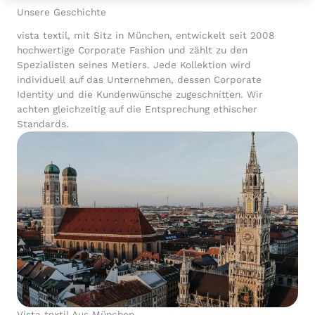
Unsere Geschichte
vista textil, mit Sitz in München, entwickelt seit 2008
hochwertige Corporate Fashion und zählt zu den
Spezialisten seines Metiers. Jede Kollektion wird
individuell auf das Unternehmen, dessen Corporate
Identity und die Kundenwünsche zugeschnitten. Wir
achten gleichzeitig auf die Entsprechung ethischer
Standards.
Vista textil Aus München