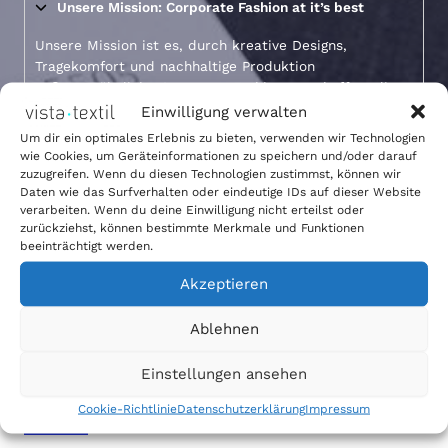
Unsere Mission: Corporate Fashion at it’s best
Unsere Mission ist es, durch kreative Designs,
Tragekomfort und nachhaltige Produktion
außergewöhnliche Corporate Fashion zu schaffen, die
sowohl ästhetisch ansprechend als auch
Einwilligung verwalten
umweltfreundlich ist.
Um dir ein optimales Erlebnis zu bieten, verwenden wir Technologien
wie Cookies, um Geräteinformationen zu speichern und/oder darauf
zuzugreifen. Wenn du diesen Technologien zustimmst, können wir
Unsere Partner: Führend in Corporate Fashion
Daten wie das Surfverhalten oder eindeutige IDs auf dieser Website
verarbeiten. Wenn du deine Einwilligung nicht erteilst oder
Unsere Werte: Qualität & Nachhaltigkeit
zurückziehst, können bestimmte Merkmale und Funktionen
beeinträchtigt werden.
Qualität, die sich auszeichnen lässt
Akzeptieren
Ablehnen
Einstellungen ansehen
Cookie-Richtlinie
Datenschutzerklärung
Impressum