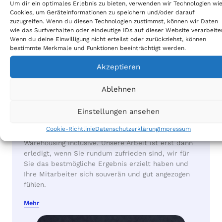
Um dir ein optimales Erlebnis zu bieten, verwenden wir Technologien wi
Cookies, um Geräteinformationen zu speichern und/oder darauf
zuzugreifen. Wenn du diesen Technologien zustimmst, können wir Daten
wie das Surfverhalten oder eindeutige IDs auf dieser Website verarbeite
Wenn du deine Einwilligung nicht erteilst oder zurückziehst, können
bestimmte Merkmale und Funktionen beeinträchtigt werden.
Akzeptieren
Produktion und Logistik
Ablehnen
Vollständige Produktionslösungen aus einer Hand:
Als einer der führenden Anbieter von Corporate
Einstellungen ansehen
Fashion stehen wir neben einem hohen
Qualitätsanspruch für kurze Lieferzeiten, hohe
Cookie-Richtlinie
Datenschutzerklärung
Impressum
Flexibilität und innovative Lösungsansätze –
Warehousing inclusive. Unsere Arbeit ist erst dann
erledigt, wenn Sie rundum zufrieden sind, wir für
Sie das bestmögliche Ergebnis erzielt haben und
Ihre Mitarbeiter sich souverän und gut angezogen
fühlen.
Mehr