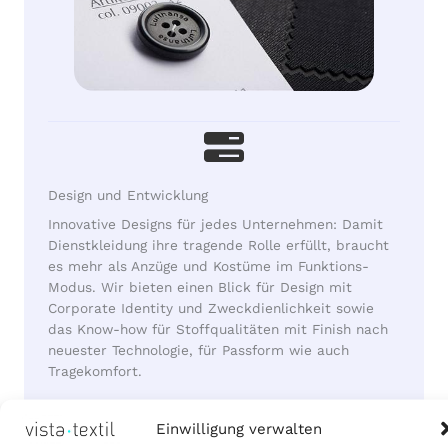
Design und Entwicklung
Innovative Designs für jedes Unternehmen: Damit
Dienstkleidung ihre tragende Rolle erfüllt, braucht
es mehr als Anzüge und Kostüme im Funktions-
Modus. Wir bieten einen Blick für Design mit
Corporate Identity und Zweckdienlichkeit sowie
das Know-how für Stoffqualitäten mit Finish nach
neuester Technologie, für Passform wie auch
Tragekomfort.
Mehr
Einwilligung verwalten